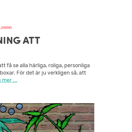
LSNING
NING ATT
få se alla härliga, roliga, personliga
xar. För det är ju verkligen så, att
 mer ...