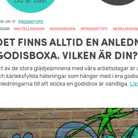
19-09-17
PRESENTTIPS
GGAR:
#NUTELLABOXEN
#GODISBOXEN
#PRESENTTIPS
#KÄRLEKSHÄ
DET FINNS ALLTID EN ANLED
GODISBOXA. VILKEN ÄR DIN?
tt av de stora glädjeämnena med våra arbetsdagar är att 
ch kärleksfyllda hälsningar som hänger med i era godisbo
nledningarna till att skicka en godisbox är oändliga.
Läs