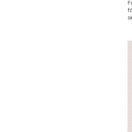
F
f
s