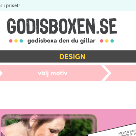
r i priset!
DESIGN
välj motiv