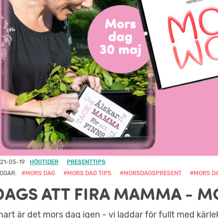
21-05-19
HÖGTIDER
PRESENTTIPS
GGAR:
#MORS DAG
#MORS DAG TIPS
#MORSDAGSPRESENT
#MORS DA
DAGS ATT FIRA MAMMA - MO
nart är det mors dag igen - vi laddar för fullt med kärle