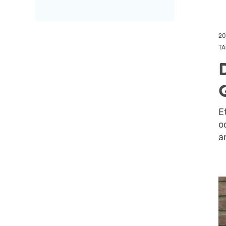
20
TA
E
o
a