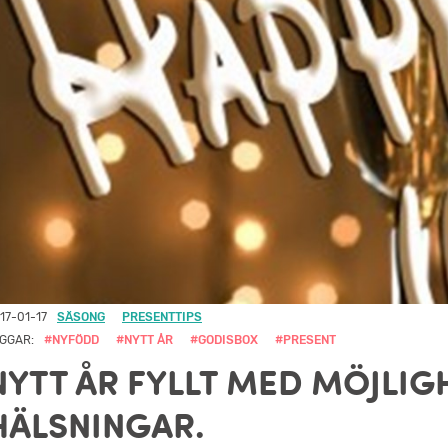
17-01-17
SÄSONG
PRESENTTIPS
GGAR:
#NYFÖDD
#NYTT ÅR
#GODISBOX
#PRESENT
NYTT ÅR FYLLT MED MÖJLI
HÄLSNINGAR.