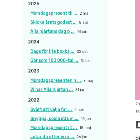
2025
Morsdagspresent til ...
2 maj
Skicka årets godast ...
8 apr
Alla hjärtans dag p ...
14 jan
2024
Dags för lite boxkä ...
22 okt
Gör som 100 000-tal ...
15 okt
2023
Morsdagspresenten h ...
3 maj
Vi har Alla hjärtan ...
31 jan
2022
20
Svårt att välja far ...
2 nov
TA
Snygga, coola strum ...
15 jun
Morsdagspresent i t ...
18 maj
Letar du efter en a ...
S
26 jan