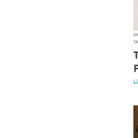
20
TA
L