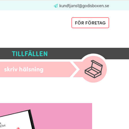
kundtjanst@godisboxen.se
FÖR FÖRETAG
TILLFÄLLEN
skriv hälsning