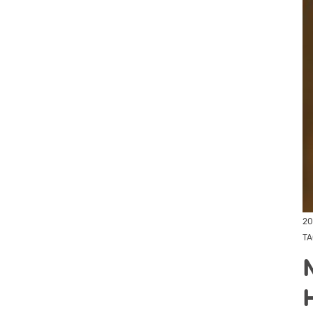
20
TA