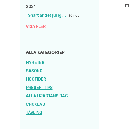
m
2021
Snart är det jul ig ...
30 nov
VISA FLER
ALLA KATEGORIER
NYHETER
SÄSONG
HÖGTIDER
PRESENTTIPS
ALLA HJÄRTANS DAG
CHOKLAD
TÄVLING