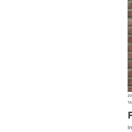
20
TA
I