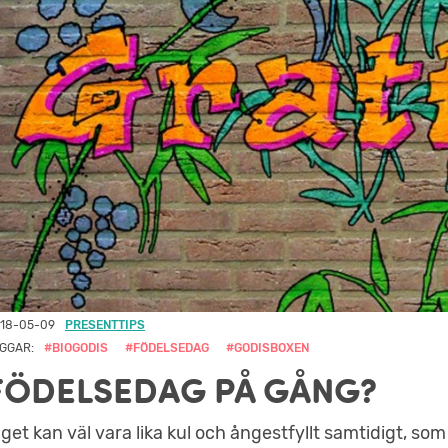
18-05-09
PRESENTTIPS
GGAR:
#BIOGODIS
#FÖDELSEDAG
#GODISBOXEN
FÖDELSEDAG PÅ GÅNG?
nget kan väl vara lika kul och ångestfyllt samtidigt, som