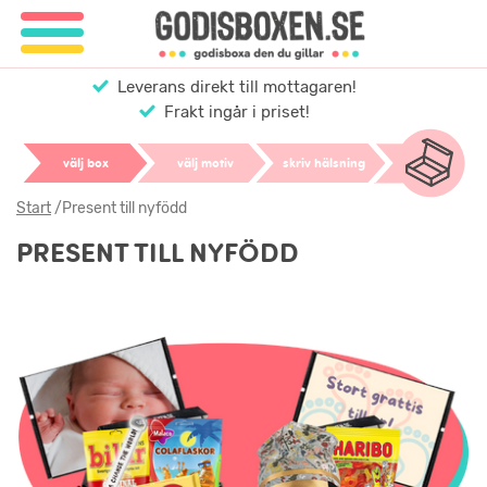
Leverans direkt till mottagaren!
Frakt ingår i priset!
välj box
välj motiv
skriv hälsning
Start
/
Present till nyfödd
PRESENT TILL NYFÖDD