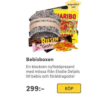
Bebisboxen
En klockren nyföddpresent
med mössa från Elodie Details
till bebis och föräldragodis!
299:-
KÖP