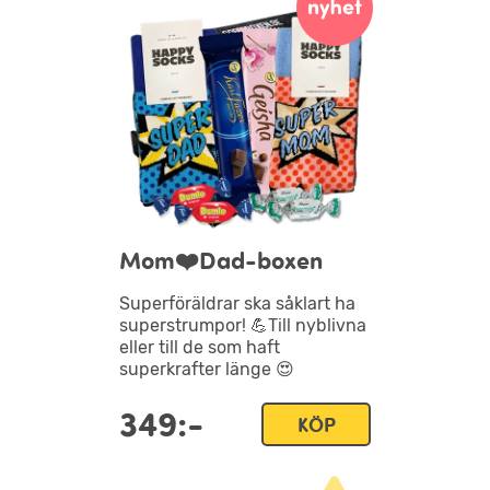
Mom❤️Dad-boxen
Superföräldrar ska såklart ha
superstrumpor! 💪Till nyblivna
eller till de som haft
superkrafter länge 😍
349:-
KÖP