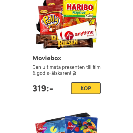
Moviebox
Den ultimata presenten till film
& godis-älskaren! 🎬
319:-
KÖP