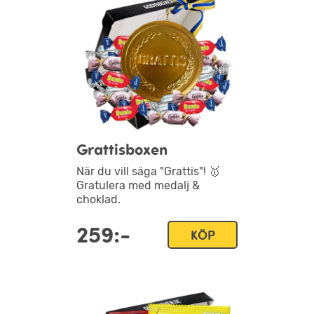
Grattisboxen
När du vill säga "Grattis"! 🥇
Gratulera med medalj &
choklad.
259:-
KÖP