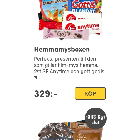
Hemmamysboxen
Perfekta presenten till den
som gillar film-mys hemma.
2st SF Anytime och gott godis
💗
329:-
KÖP