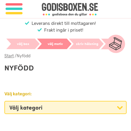
Leverans direkt till mottagaren!
Frakt ingår i priset!
välj box
välj motiv
skriv hälsning
Start
/
Nyfödd
NYFÖDD
Välj kategori: