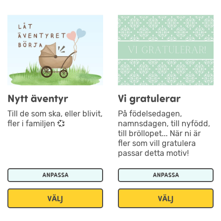
Nytt äventyr
Vi gratulerar
Till de som ska, eller blivit,
På födelsedagen,
fler i familjen 💞
namnsdagen, till nyfödd,
till bröllopet... När ni är
fler som vill gratulera
passar detta motiv!
ANPASSA
ANPASSA
VÄLJ
VÄLJ