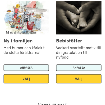
Ny i familjen
Bebisfötter
Med humor och kärlek till
Vackert svartvitt motiv till
de stolta föräldrarna!
din gratulation till
nyfödd!
ANPASSA
ANPASSA
VÄLJ
VÄLJ
Visar 1-12 av 15