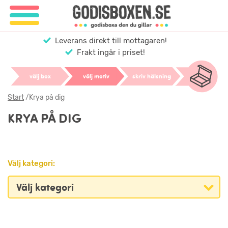
Leverans direkt till mottagaren!
Frakt ingår i priset!
välj box
välj motiv
skriv hälsning
Start
/
Krya på dig
KRYA PÅ DIG
Välj kategori: