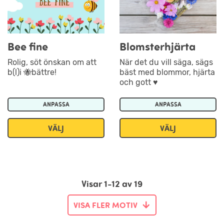
Bee fine
Blomsterhjärta
Rolig, söt önskan om att
När det du vill säga, sägs
b(l)i 🐝bättre!
bäst med blommor, hjärta
och gott ♥
ANPASSA
ANPASSA
VÄLJ
VÄLJ
Visar 1-12 av 19
VISA FLER MOTIV