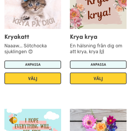
Kryakatt
Krya krya
Naaaw... Sötchocka
En hälsning från dig om
sjuklingen 😍
att krya, krya 🙌
ANPASSA
ANPASSA
VÄLJ
VÄLJ