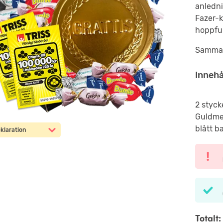
anledn
Fazer-k
hoppful
Samma b
Innehå
2 styck
Guldmed
blått b
klaration
Totalt: