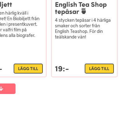
ljett
English Tea Shop
tepåsar 🍵
n härlig kväll i
et! En Biobiljett från
4 stycken tepåsar i 4 härliga
en i presentkuvert.
smaker och sorter från
r valfri film på
English Teashop. För din
ens alla biografer.
teälskande vän!
-
19:-
LÄGG TILL
LÄGG TILL