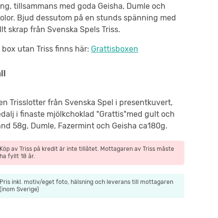
ing, tillsammans med goda Geisha, Dumle och
olor. Bjud dessutom på en stunds spänning med
lt skrap från Svenska Spels Triss.
ox utan Triss finns här:
Grattisboxen
ll
en Trisslotter från Svenska Spel i presentkuvert,
alj i finaste mjölkchoklad "Grattis"med gult och
and 58g, Dumle, Fazermint och Geisha ca180g.
Köp av Triss på kredit är inte tillåtet. Mottagaren av Triss måste
ha fyllt 18 år.
Pris inkl. motiv/eget foto, hälsning och leverans till mottagaren
(inom Sverige)