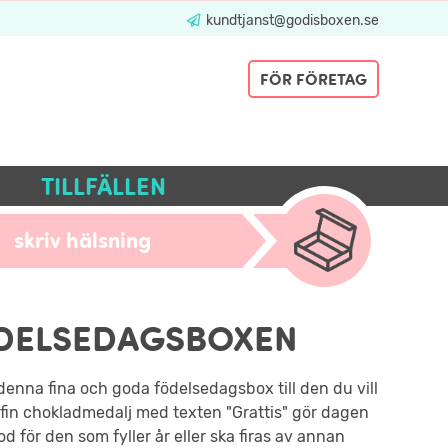
kundtjanst@godisboxen.se
FÖR FÖRETAG
TILLFÄLLEN
skriv hälsning
DELSEDAGSBOXEN
denna fina och goda födelsedagsbox till den du vill
n fin chokladmedalj med texten "Grattis" gör dagen
od för den som fyller år eller ska firas av annan