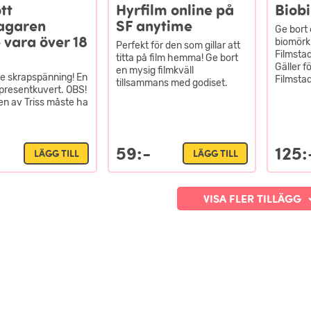
tt
Hyrfilm online på
Biobi
agaren
SF anytime
Ge bort e
 vara över 18
biomörkr
Perfekt för den som gillar att
Filmstad
titta på film hemma! Ge bort
Gäller fö
en mysig filmkväll
ite skrapspänning! En
Filmstad
tillsammans med godiset.
i presentkuvert. OBS!
n av Triss måste ha
59:-
125:
LÄGG TILL
LÄGG TILL
VISA FLER TILLÄGG