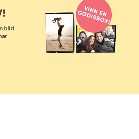
!
n bild
har