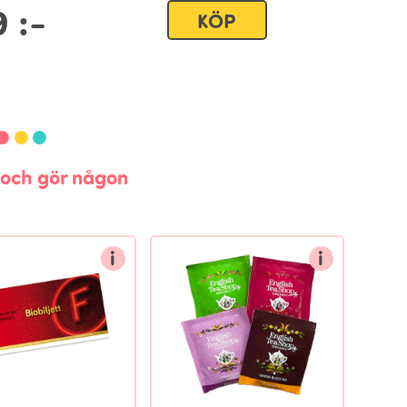
9
:-
KÖP
n och gör någon
i
i