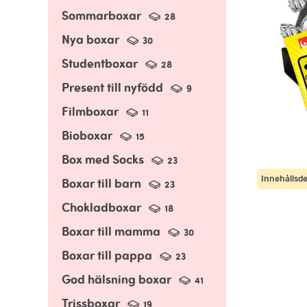
Sommarboxar
28
Nya boxar
30
Studentboxar
28
Present till nyfödd
9
Filmboxar
11
Bioboxar
15
Box med Socks
23
Innehållsde
Boxar till barn
23
Chokladboxar
18
Boxar till mamma
30
Boxar till pappa
23
God hälsning boxar
41
Trissboxar
19