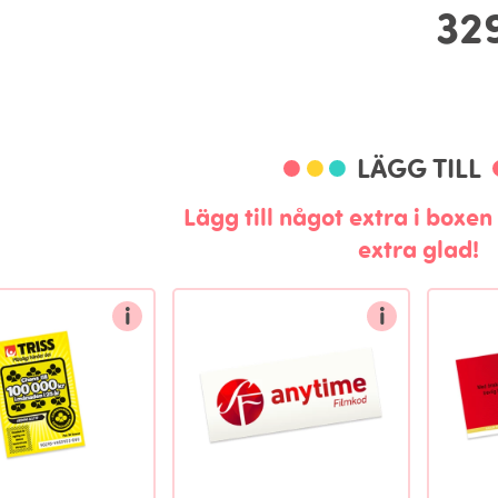
32
LÄGG TILL
Lägg till något extra i boxe
extra glad!
i
i