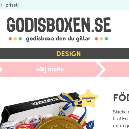
r i priset!
DESIGN
välj motiv
FÖ
Skicka 
fira! E
extra g