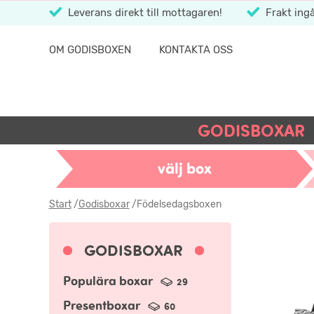
Leverans direkt till mottagaren!
Frakt ingå
OM GODISBOXEN
KONTAKTA OSS
GODISBOXAR
välj box
Start
/
Godisboxar
/
Födelsedagsboxen
GODISBOXAR
Populära boxar
29
Presentboxar
60