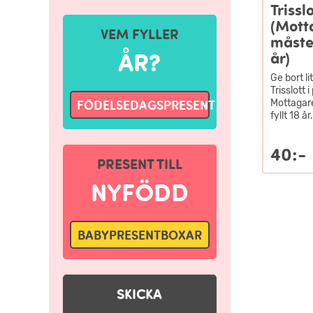
Trisslo
(Mott
VEM FYLLER
måste
ÅR?
år)
Ge bort l
Trisslott 
Mottagare
FÖDELSEDAGSPRESENT
fyllt 18 år.
40:-
PRESENT TILL
NYFÖDD
BABYPRESENTBOXAR
SKICKA