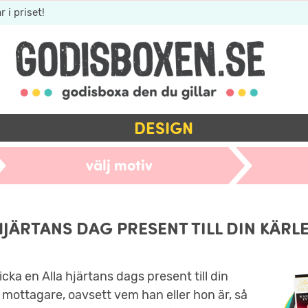
r i priset!
DESIGN
välj motiv
HJÄRTANS DAG PRESENT TILL DIN KÄRLE
kicka en Alla hjärtans dags present till din
a mottagare, oavsett vem han eller hon är, så