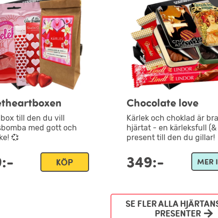
theartboxen
Chocolate love
box till den du vill
Kärlek och choklad är bra
sbomba med gott och
hjärtat - en kärleksfull (&
e! 💞
present till den du gillar!
:-
349:-
KÖP
MER 
SE FLER ALLA HJÄRTAN
PRESENTER