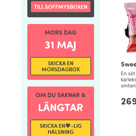
TILL SOFFMYSBOXEN
MORS DAG
31 MAJ
SKICKA EN
Swee
MORSDAGBOX
En söt 
kärlek
omtank
OM DU SAKNAR &
269
LÄNGTAR
SKICKA EN💖-LIG
HÄLSNING