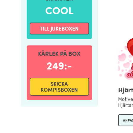
COOL
TILL JUKEBOXEN
KÄRLEK PÅ BOX
249:-
SKICKA
Hjär
KOMPISBOXEN
Motive
Hjärta
ANPA