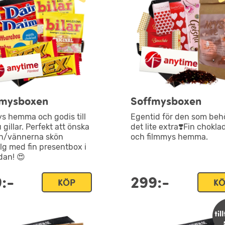
mysboxen
Soffmysboxen
s hemma och godis till
Egentid för den som beh
gillar. Perfekt att önska
det lite extra❣️Fin choklad
n/vännerna skön
och filmmys hemma.
g med fin presentbox i
dan! 😍
:-
299:-
KÖP
K