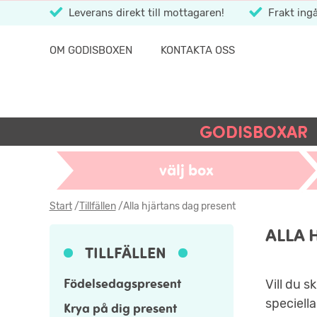
Leverans direkt till mottagaren!
Frakt ingå
OM GODISBOXEN
KONTAKTA OSS
GODISBOXAR
välj box
Start
/
Tillfällen
/
Alla hjärtans dag present
ALLA 
TILLFÄLLEN
Födelsedagspresent
Vill du s
speciell
Krya på dig present