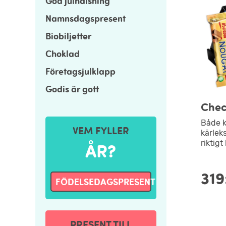
God julhälsning
Namnsdagspresent
Biobiljetter
Choklad
Företagsjulklapp
Godis är gott
Chec
Både k
VEM FYLLER
kärlek
riktigt
ÅR?
319
FÖDELSEDAGSPRESENT
PRESENT TILL