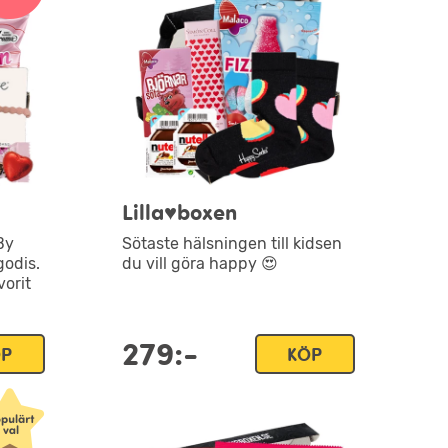
Lilla♥boxen
By
Sötaste hälsningen till kidsen
godis.
du vill göra happy 😍
vorit
279:-
ÖP
KÖP