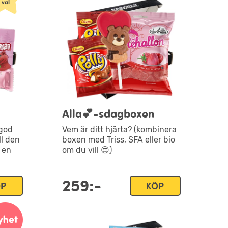
Alla💕-sdagboxen
 god
Vem är ditt hjärta? (kombinera
ll den
boxen med Triss, SFA eller bio
r en
om du vill 😍)
259:-
ÖP
KÖP