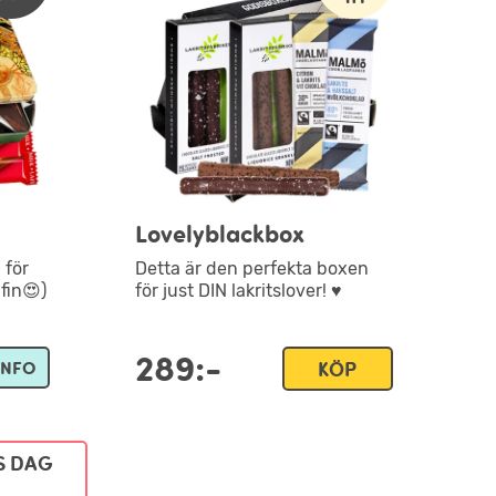
Lovelyblackbox
 för
Detta är den perfekta boxen
 fin😍)
för just DIN lakritslover! ♥
289:-
INFO
KÖP
S DAG