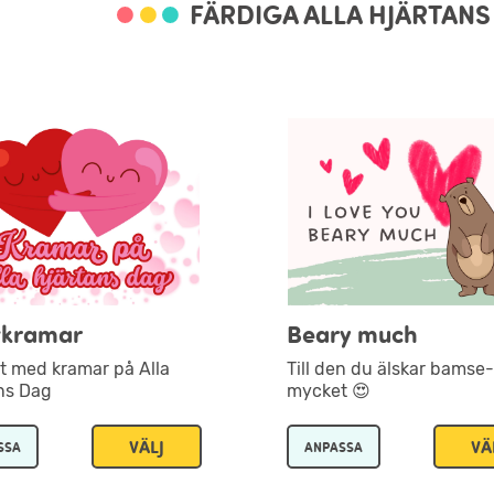
FÄRDIGA ALLA HJÄRTAN
tkramar
Beary much
t med kramar på Alla
Till den du älskar bamse-
ns Dag
mycket 😍
VÄLJ
VÄ
SSA
ANPASSA