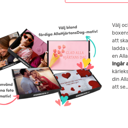
Välj oc
boxens
att ska
ladda u
en All
Ingår a
kärlek
din All
att se