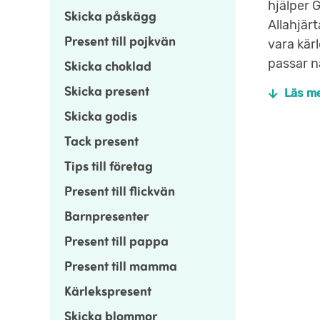
hjälper 
Skicka påskägg
Allahjär
Present till pojkvän
vara kär
passar nä
Skicka choklad
Skicka present
Läs m
Skicka godis
Tack present
Tips till företag
Present till flickvän
Barnpresenter
Present till pappa
Present till mamma
Kärlekspresent
Skicka blommor