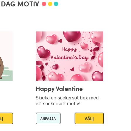
S DAG MOTIV
Happy Valentine
Skicka en sockersöt box med
ett sockersött motiv!
LJ
VÄLJ
ANPASSA