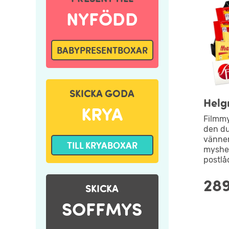
NYFÖDD
BABYPRESENTBOXAR
SKICKA GODA
Helg
KRYA
Filmmy
den du 
vänne
TILL KRYABOXAR
myshel
postlå
289
SKICKA
SOFFMYS