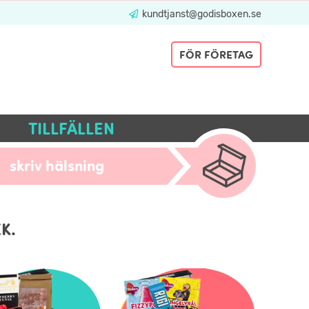
kundtjanst@godisboxen.se
FÖR FÖRETAG
TILLFÄLLEN
skriv hälsning
K.