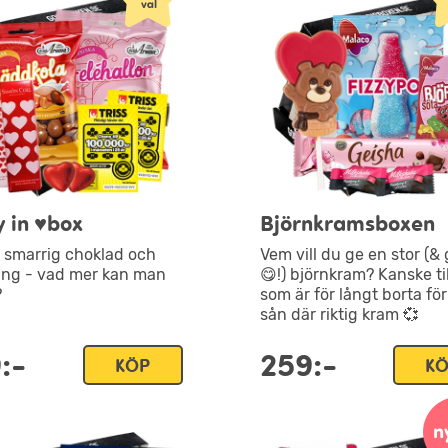
y in ♥box
Björnkramsboxen
, smarrig choklad och
Vem vill du ge en stor (&
ng - vad mer kan man
😋!) björnkram? Kanske ti
?
som är för långt borta fö
sån där riktig kram 💞
:-
259:-
KÖP
K