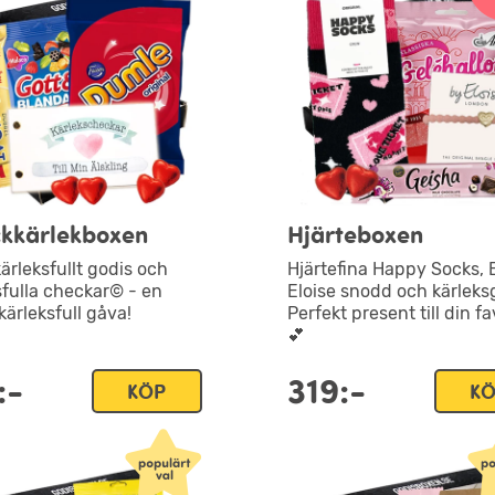
kkärlekboxen
Hjärteboxen
ärleksfullt godis och
Hjärtefina Happy Socks, 
sfulla checkar© - en
Eloise snodd och kärleks
 kärleksfull gåva!
Perfekt present till din fa
💕
:-
319:-
KÖP
K