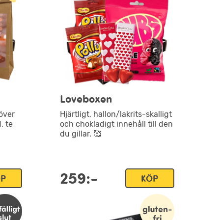
Loveboxen
över
Hjärtligt, hallon/lakrits-skalligt
, te
och chokladigt innehåll till den
du gillar. 🥰
259:-
ÖP
KÖP