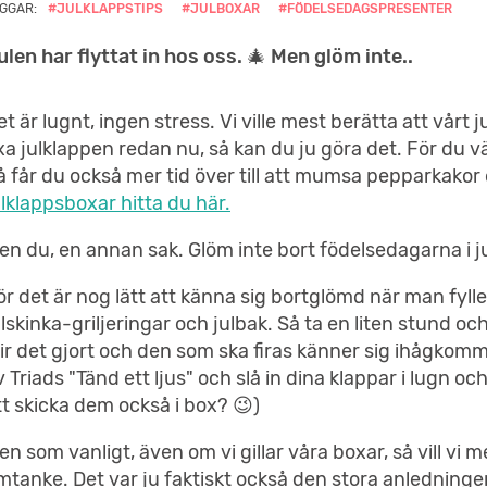
GGAR:
#JULKLAPPSTIPS
#JULBOXAR
#FÖDELSEDAGSPRESENTER
ulen har flyttat in hos oss. 🎄 Men glöm inte..
et är lugnt, ingen stress. Vi ville mest berätta att vårt ju
ixa julklappen redan nu, så kan du ju göra det. För du 
å får du också mer tid över till att mumsa pepparkakor o
ulklappsboxar hitta du här.
en du, en annan sak. Glöm inte bort födelsedagarna i ju
ör det är nog lätt att känna sig bortglömd när man fyll
ulskinka-griljeringar och julbak. Så ta en liten stund oc
lir det gjort och den som ska firas känner sig ihågkomm
v Triads "Tänd ett ljus" och slå in dina klappar i lugn oc
tt skicka dem också i box? 😉)
en som vanligt, även om vi gillar våra boxar, så vill vi 
mtanke. Det var ju faktiskt också den stora anledningen 