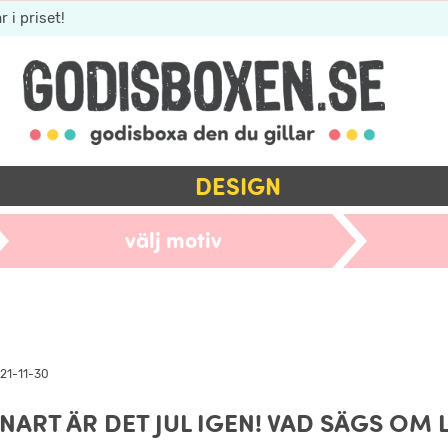
r i priset!
DESIGN
välj motiv
21-11-30
NART ÄR DET JUL IGEN! VAD SÄGS OM