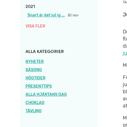
TA
2021
J
Snart är det jul ig ...
30 nov
VISA FLER
D
f
d
ALLA KATEGORIER
j
NYHETER
M
SÄSONG
F
HÖGTIDER
j
PRESENTTIPS
b
ALLA HJÄRTANS DAG
a
CHOKLAD
a
TÄVLING
M
o