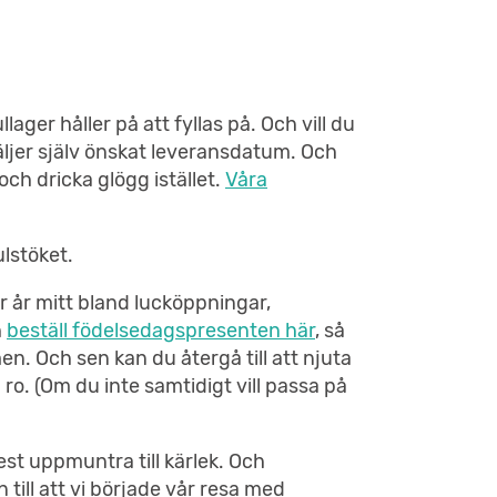
llager håller på att fyllas på. Och vill du
väljer själv önskat leveransdatum. Och
ch dricka glögg istället.
Våra
lstöket.
er år mitt bland lucköppningar,
h
beställ födelsedagspresenten här
, så
en. Och sen kan du återgå till att njuta
h ro. (Om du inte samtidigt vill passa på
mest uppmuntra till kärlek. Och
till att vi började vår resa med