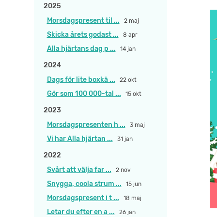
2025
Morsdagspresent til ...
2 maj
Skicka årets godast ...
8 apr
Alla hjärtans dag p ...
14 jan
2024
Dags för lite boxkä ...
22 okt
Gör som 100 000-tal ...
15 okt
2023
Morsdagspresenten h ...
3 maj
Vi har Alla hjärtan ...
31 jan
2022
Svårt att välja far ...
2 nov
Snygga, coola strum ...
15 jun
Morsdagspresent i t ...
18 maj
Letar du efter en a ...
26 jan