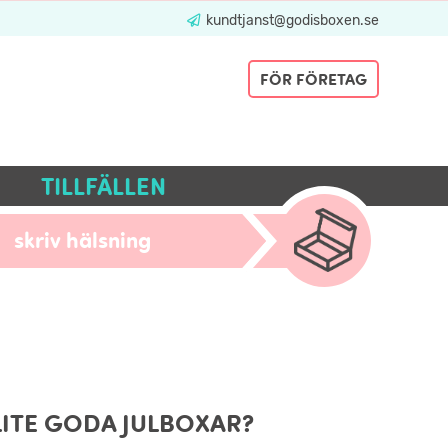
kundtjanst@godisboxen.se
FÖR FÖRETAG
TILLFÄLLEN
skriv hälsning
 LITE GODA JULBOXAR?