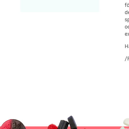
f
d
s
o
e
H
/