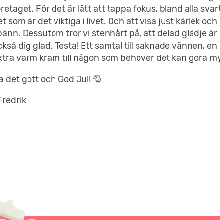
öretaget. För det är lätt att tappa fokus, bland alla s
et som är det viktiga i livet. Och att visa just kärlek o
pänn. Dessutom tror vi stenhårt på, att delad glädje är
ckså dig glad. Testa! Ett samtal till saknade vännen, en ku
xtra varm kram till någon som behöver det kan göra myc
a det gott och God Jul! 🎅
Fredrik