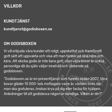
VILLKOR
KUNDTJÄNST
kundtjanst@godisboxen.se
OM GODISBOXEN
Vi vill erbjuda våra kunder ett roligt, uppskattat och framförallt
gott sätt att uppvakta och visa att man tänker på sina nära och
kära. Att skicka godis är inte bara gott, utan våra boxar är också
personliga då du själv väljer innehåll och utseende på
godisboxen.
”Godisboxen.se är en presenttjänst som funnits sedan 2007. Våra
boxar gläder 10 000-tals mottagare varje år, världen över, när
man ska gratuleras, önskas krya på dig eller tacka för hjälpen.
Anledningar till att godisboxa någon är oändliga. Vilken är din?”