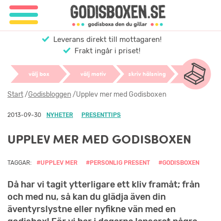
Leverans direkt till mottagaren!
Frakt ingår i priset!
välj box
välj motiv
skriv hälsning
Start
/
Godisbloggen
/
Upplev mer med Godisboxen
2013-09-30
NYHETER
PRESENTTIPS
UPPLEV MER MED GODISBOXEN
TAGGAR:
#UPPLEV MER
#PERSONLIG PRESENT
#GODISBOXEN
Då har vi tagit ytterligare ett kliv framåt; från
och med nu, så kan du glädja även din
äventyrslystne eller nyfikne vän med en