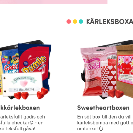
KÄRLEKSBOX
kkärlekboxen
Sweetheartboxen
ärleksfullt godis och
En söt box till den du vill
sfulla checkar© - en
kärleksbomba med gott 
 kärleksfull gåva!
omtanke! 💞