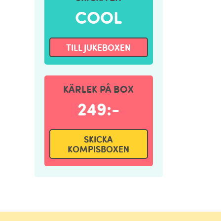
COOL
TILL JUKEBOXEN
KÄRLEK PÅ BOX
249:-
SKICKA
KOMPISBOXEN