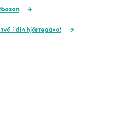
ntboxen
 två i din hjärtegåva!