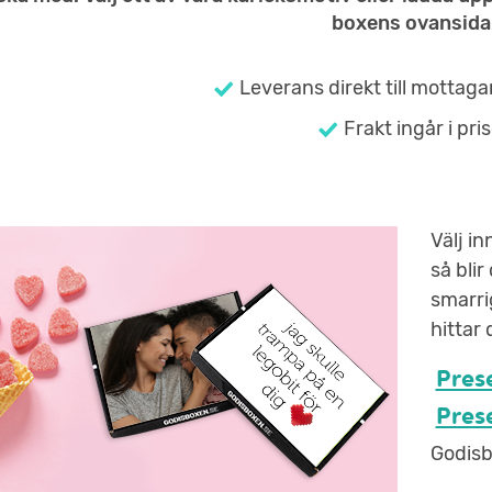
boxens ovansida
Leverans direkt till mottaga
Frakt ingår i pris
Välj in
så blir
smarrig
hittar
Prese
Prese
Godisb