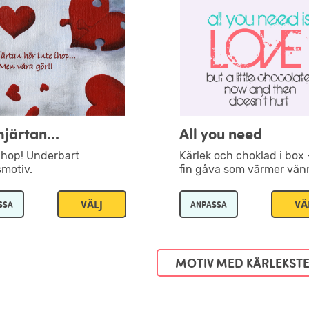
hjärtan...
All you need
 ihop! Underbart
Kärlek och choklad i box 
smotiv.
fin gåva som värmer vän
VÄLJ
VÄ
SSA
ANPASSA
MOTIV MED KÄRLEKS