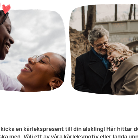
kicka en kärlekspresent till din älskling! Här hittar 
ka med. Välj ett av våra kärleksmotiv eller ladda up