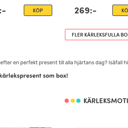
:-
269:-
KÖP
K
FLER KÄRLEKSFULLA B
efter en perfekt present till alla hjärtans dag? Isåfall 
kärlekspresent som box!
KÄRLEKSMOTI