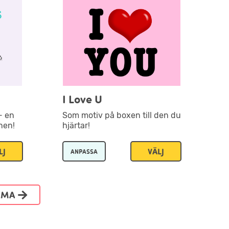
I Love U
- en
Som motiv på boxen till den du
nen!
hjärtar!
LJ
VÄLJ
ANPASSA
TEMA