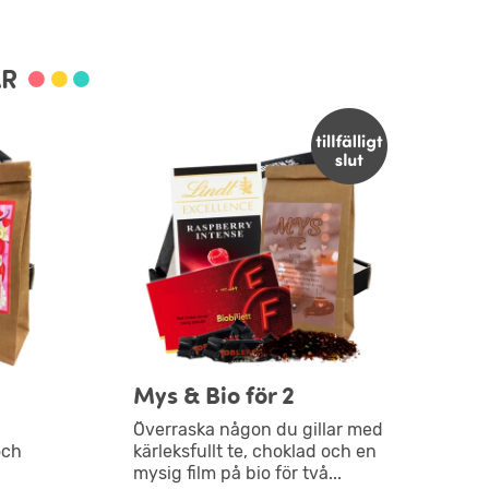
AR
Mys & Bio för 2
Överraska någon du gillar med
och
kärleksfullt te, choklad och en
mysig film på bio för två...