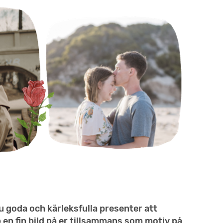
du goda och kärleksfulla presenter att
p en fin bild på er tillsammans som motiv på