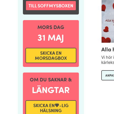
TILL SOFFMYSBOXEN
MORS DAG
31 MAJ
Alla 
SKICKA EN
Vi hör
MORSDAGBOX
kärlek
ANPA
OM DU SAKNAR &
LÄNGTAR
SKICKA EN💖-LIG
HÄLSNING