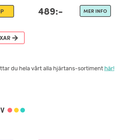
489:-
ÖP
MER INFO
OXAR
hittar du hela vårt alla hjärtans-sortiment
här!
V