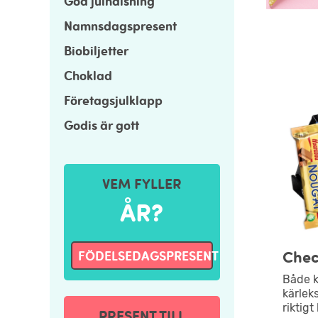
God julhälsning
Namnsdagspresent
Biobiljetter
Choklad
Företagsjulklapp
Godis är gott
VEM FYLLER
ÅR?
Chec
FÖDELSEDAGSPRESENT
Både k
kärlek
riktigt
PRESENT TILL