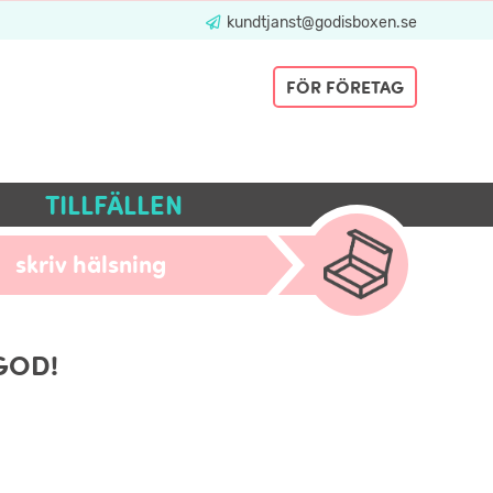
kundtjanst@godisboxen.se
FÖR FÖRETAG
TILLFÄLLEN
skriv hälsning
GOD!