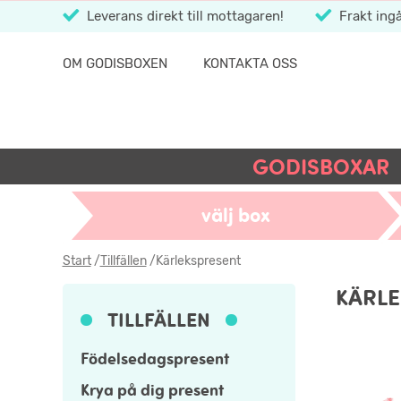
Leverans direkt till mottagaren!
Frakt ingå
OM GODISBOXEN
KONTAKTA OSS
GODISBOXAR
välj box
Start
/
Tillfällen
/
Kärlekspresent
KÄRLE
TILLFÄLLEN
Födelsedagspresent
Krya på dig present