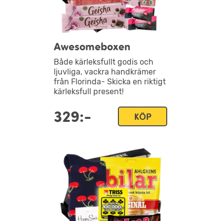
Awesomeboxen
Både kärleksfullt godis och
ljuvliga, vackra handkrämer
från Florinda- Skicka en riktigt
kärleksfull present!
329:-
KÖP