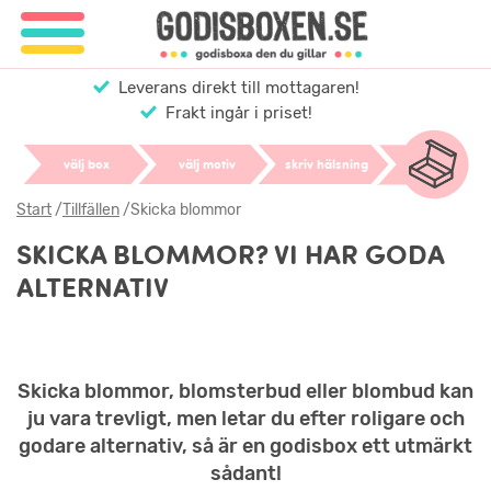
Leverans direkt till mottagaren!
Frakt ingår i priset!
välj box
välj motiv
skriv hälsning
Start
/
Tillfällen
/
Skicka blommor
SKICKA BLOMMOR? VI HAR GODA
ALTERNATIV
Skicka blommor, blomsterbud eller blombud kan
ju vara trevligt, men letar du efter roligare och
godare alternativ, så är en godisbox ett utmärkt
sådant!