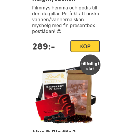
Filmmys hemma och godis till
den du gillar. Perfekt att önska
vännen/vännerna skön
myshelg med fin presentbox i
postlådan! 😍
289:-
KÖP