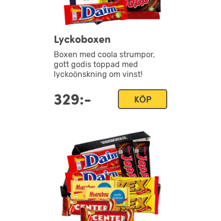
Lyckoboxen
Boxen med coola strumpor,
gott godis toppad med
lyckoönskning om vinst!
329:-
KÖP