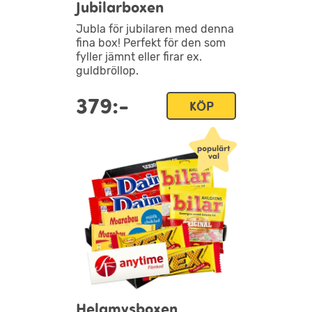
Jubilarboxen
Jubla för jubilaren med denna
fina box! Perfekt för den som
fyller jämnt eller firar ex.
guldbröllop.
379:-
KÖP
Helgmysboxen