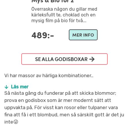
Mys & Bio för 2
Överraska någon du gillar med
kärleksfullt te, choklad och en
mysig film på bio för två...
489:-
MER INFO
SE ALLA GODISBOXAR
Vi har massor av härliga kombinationer..
Läs mer
Så nästa gång du funderar på att skicka blommor;
prova en godisbox som är mer modernt sätt att
uppvakta på. För visst kan rosor eller tulpaner vara
fina att få i ett blombud, men så särskilt gott är det ju
inte😜