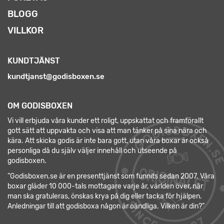
BLOGG
VILLKOR
KUNDTJÄNST
kundtjanst@godisboxen.se
OM GODISBOXEN
Vi vill erbjuda våra kunder ett roligt, uppskattat och framförallt
gott sätt att uppvakta och visa att man tänker på sina nära och
kära. Att skicka godis är inte bara gott, utan våra boxar är också
personliga då du själv väljer innehåll och utseende på
godisboxen.
”Godisboxen.se är en presenttjänst som funnits sedan 2007. Våra
boxar gläder 10 000-tals mottagare varje år, världen över, när
man ska gratuleras, önskas krya på dig eller tacka för hjälpen.
Anledningar till att godisboxa någon är oändliga. Vilken är din?”