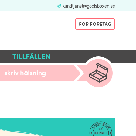
kundtjanst@godisboxen.se
FÖR FÖRETAG
TILLFÄLLEN
skriv hälsning