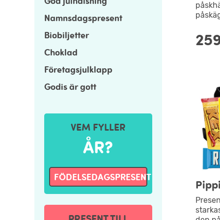
God julhälsning
påskhä
påskä
Namnsdagspresent
Biobiljetter
259
Choklad
Företagsjulklapp
Godis är gott
VEM FYLLER
ÅR?
FÖDELSEDAGSPRESENT
Pipp
Prese
starkas
PRESENT TILL
den nå