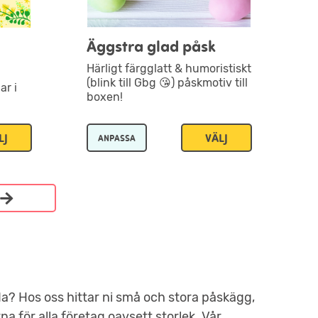
Äggstra glad påsk
Härligt färgglatt & humoristiskt
(blink till Gbg 😘) påskmotiv till
ar i
boxen!
LJ
VÄLJ
ANPASSA
lda? Hos oss hittar ni små och stora påskägg,
a för alla företag oavsett storlek. Vår