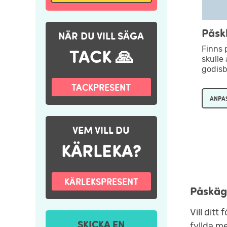
Påsk
NÄR DU VILL SÄGA
Finns 
TACK 🙏
skulle
godisb
TACKPRESENT
ANPA
VEM VILL DU
KÄRLEKA?
KÄRLEKSPRESENT
Påskägg
Vill ditt
SKICKA EN
fyllda me