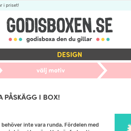
r i priset!
DESIGN
välj motiv
A PÅSKÄGG I BOX!
behöver inte vara runda. Fördelen med