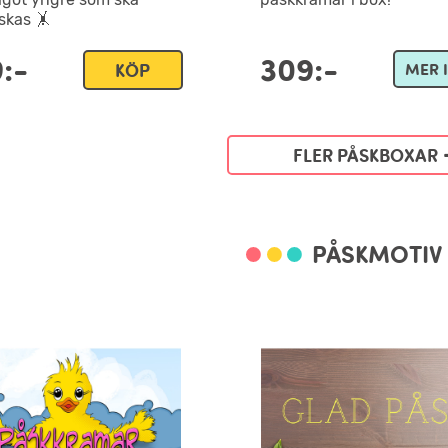
skas 🤸
:-
309:-
KÖP
MER 
FLER PÅSKBOXAR
PÅSKMOTIV