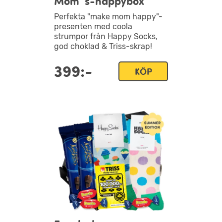
Mom´s-happybox
Perfekta "make mom happy"-
presenten med coola
strumpor från Happy Socks,
god choklad & Triss-skrap!
399:-
KÖP