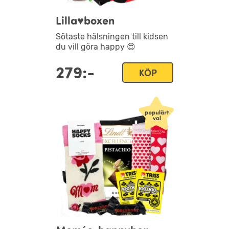
Lilla♥boxen
Sötaste hälsningen till kidsen
du vill göra happy 😍
279:-
KÖP