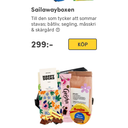
Sailawayboxen
Till den som tycker att sommar
stavas; båtliv, segling, måsskri
& skärgård 😍
299:-
KÖP