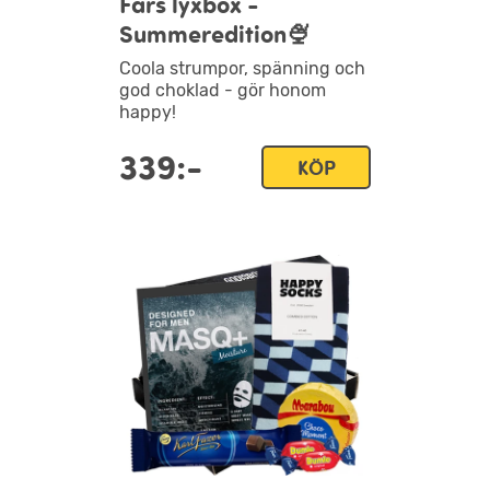
Fars lyxbox -
Summeredition🍨
Coola strumpor, spänning och
god choklad - gör honom
happy!
339:-
KÖP