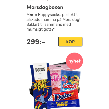
Morsdagboxen
M❤️m Happysocks, perfekt till
älskade mamma på Mors dag!
Såklart tillsammans med
mumsigt gott💕
299:-
KÖP