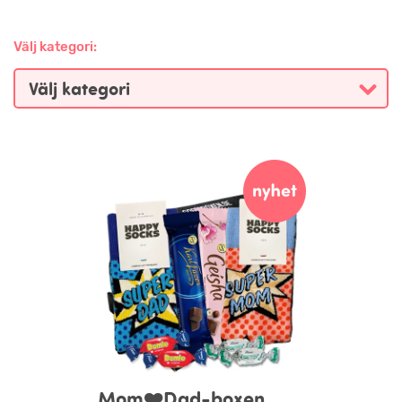
Välj kategori:
Mom❤️Dad-boxen