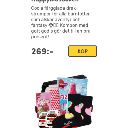
Coola färgglada drak-
strumpor för alla barnfötter
som älskar äventyr och
fantasy 🐉🤸‍♀️ Kombon med
gott godis gör det till en bra
present!
269:-
KÖP