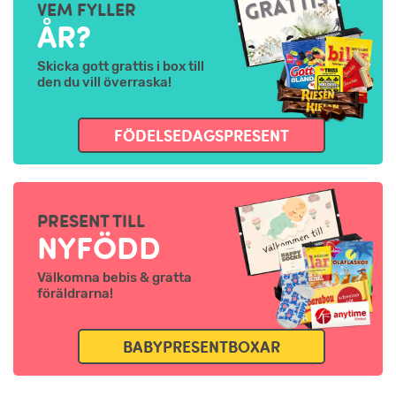
VEM FYLLER
ÅR?
Skicka gott grattis i box till
den du vill överraska!
FÖDELSEDAGSPRESENT
PRESENT TILL
NYFÖDD
Välkomna bebis & gratta
föräldrarna!
BABYPRESENTBOXAR