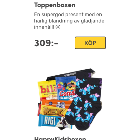
Toppenboxen
En supergod present med en
härlig blandning av glädjande
innehåll! 🤩
309:-
KÖP
HappyKidsboxen