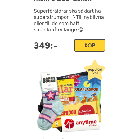
Superföräldrar ska såklart ha
superstrumpor! 💪Till nyblivna
eller till de som haft
superkrafter länge 😍
349:-
KÖP