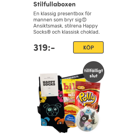
Stilfullaboxen
En klassig presentbox för
mannen som bryr sig😍
Ansiktsmask, stilrena Happy
Socks® och klassisk choklad.
319:-
KÖP