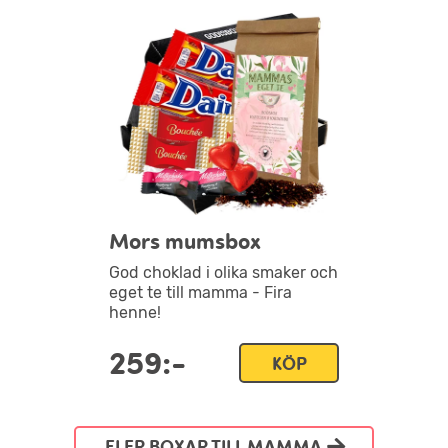
Mors mumsbox
God choklad i olika smaker och
eget te till mamma - Fira
henne!
259:-
KÖP
FLER BOXAR TILL MAMMA