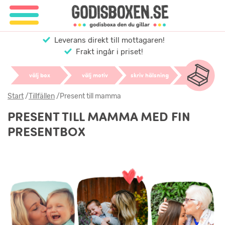
Leverans direkt till mottagaren!
Frakt ingår i priset!
välj box
välj motiv
skriv hälsning
Start
/
Tillfällen
/
Present till mamma
PRESENT TILL MAMMA MED FIN
PRESENTBOX