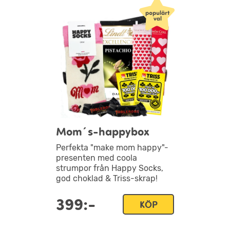
Mom´s-happybox
Perfekta "make mom happy"-
presenten med coola
strumpor från Happy Socks,
god choklad & Triss-skrap!
399:-
KÖP