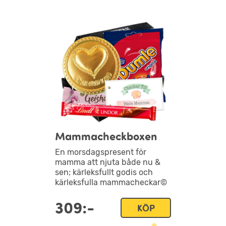
Mammacheckboxen
En morsdagspresent för
mamma att njuta både nu &
sen; kärleksfullt godis och
kärleksfulla mammacheckar©
309:-
KÖP