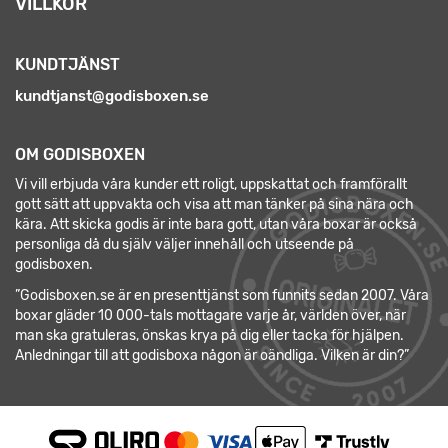
VILLKOR
KUNDTJÄNST
kundtjanst@godisboxen.se
OM GODISBOXEN
Vi vill erbjuda våra kunder ett roligt, uppskattat och framförallt
gott sätt att uppvakta och visa att man tänker på sina nära och
kära. Att skicka godis är inte bara gott, utan våra boxar är också
personliga då du själv väljer innehåll och utseende på
godisboxen.
”Godisboxen.se är en presenttjänst som funnits sedan 2007. Våra
boxar gläder 10 000-tals mottagare varje år, världen över, när
man ska gratuleras, önskas krya på dig eller tacka för hjälpen.
Anledningar till att godisboxa någon är oändliga. Vilken är din?”