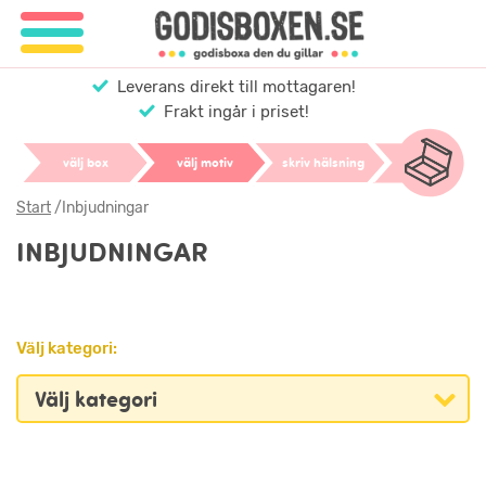
Leverans direkt till mottagaren!
Frakt ingår i priset!
välj box
välj motiv
skriv hälsning
Start
/
Inbjudningar
INBJUDNINGAR
Välj kategori: