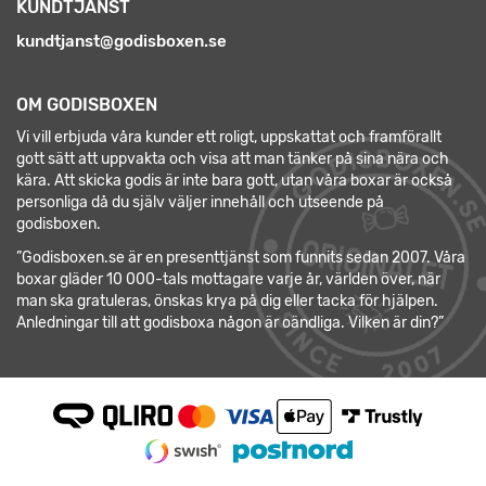
KUNDTJÄNST
kundtjanst@godisboxen.se
OM GODISBOXEN
Vi vill erbjuda våra kunder ett roligt, uppskattat och framförallt
gott sätt att uppvakta och visa att man tänker på sina nära och
kära. Att skicka godis är inte bara gott, utan våra boxar är också
personliga då du själv väljer innehåll och utseende på
godisboxen.
”Godisboxen.se är en presenttjänst som funnits sedan 2007. Våra
boxar gläder 10 000-tals mottagare varje år, världen över, när
man ska gratuleras, önskas krya på dig eller tacka för hjälpen.
Anledningar till att godisboxa någon är oändliga. Vilken är din?”