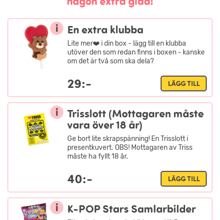
någon extra glad!
i
En extra klubba
Lite mer❤️ i din box - lägg till en klubba
utöver den som redan finns i boxen - kanske
om det är två som ska dela?
29:-
LÄGG TILL
i
Trisslott (Mottagaren måste
vara över 18 år)
Ge bort lite skrapspänning! En Trisslott i
presentkuvert. OBS! Mottagaren av Triss
måste ha fyllt 18 år.
40:-
LÄGG TILL
i
K-POP Stars Samlarbilder