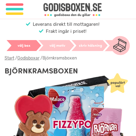
Leverans direkt till mottagaren!
Frakt ingår i priset!
välj box
välj motiv
skriv hälsning
Start
/
Godisboxar
/
Björnkramsboxen
BJÖRNKRAMSBOXEN