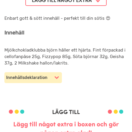
LÄGG TILL NÅGOT EXTRA
Enbart gott & sött innehåll - perfekt till din sötis 😍
Innehåll
Mjölkchokladklubba björn håller ett hjärta. Fint förpackad i
cellofanpåse 25g, Fizzypop 85g, Söta björnar 32g, Geisha
37g, 2 Milkshake hallon/lakrits.
Innehållsdeklaration
LÄGG TILL
Lägg till något extra i boxen och gör