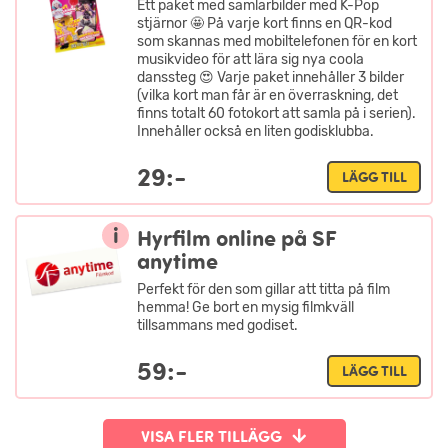
Ett paket med samlarbilder med K-Pop
stjärnor 🤩 På varje kort finns en QR-kod
som skannas med mobiltelefonen för en kort
musikvideo för att lära sig nya coola
danssteg 😍 Varje paket innehåller 3 bilder
(vilka kort man får är en överraskning, det
finns totalt 60 fotokort att samla på i serien).
Innehåller också en liten godisklubba.
29:-
LÄGG TILL
i
Hyrfilm online på SF
anytime
Perfekt för den som gillar att titta på film
hemma! Ge bort en mysig filmkväll
tillsammans med godiset.
59:-
LÄGG TILL
VISA FLER TILLÄGG