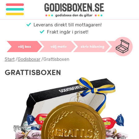
Leverans direkt till mottagaren!
Frakt ingår i priset!
välj box
välj motiv
skriv hälsning
Start
/
Godisboxar
/
Grattisboxen
GRATTISBOXEN