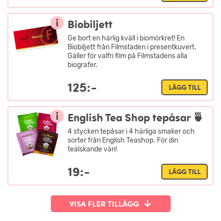
i
Biobiljett
Ge bort en härlig kväll i biomörkret! En
Biobiljett från Filmstaden i presentkuvert.
Gäller för valfri film på Filmstadens alla
biografer.
125:-
LÄGG TILL
i
English Tea Shop tepåsar 🍵
4 stycken tepåsar i 4 härliga smaker och
sorter från English Teashop. För din
teälskande vän!
19:-
LÄGG TILL
VISA FLER TILLÄGG