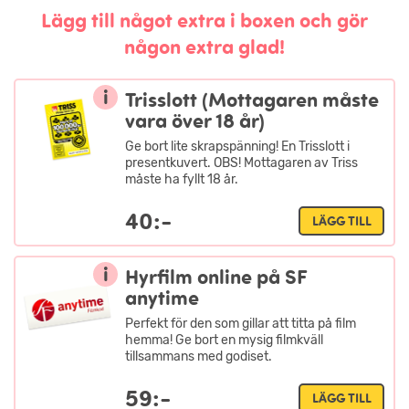
Lägg till något extra i boxen och gör
någon extra glad!
i
Trisslott (Mottagaren måste
vara över 18 år)
Ge bort lite skrapspänning! En Trisslott i
presentkuvert. OBS! Mottagaren av Triss
måste ha fyllt 18 år.
40:-
LÄGG TILL
i
Hyrfilm online på SF
anytime
Perfekt för den som gillar att titta på film
hemma! Ge bort en mysig filmkväll
tillsammans med godiset.
59:-
LÄGG TILL