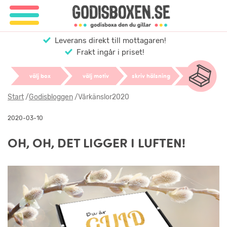
Leverans direkt till mottagaren!
Frakt ingår i priset!
välj box
välj motiv
skriv hälsning
Start
/
Godisbloggen
/
Vårkänslor2020
2020-03-10
OH, OH, DET LIGGER I LUFTEN!