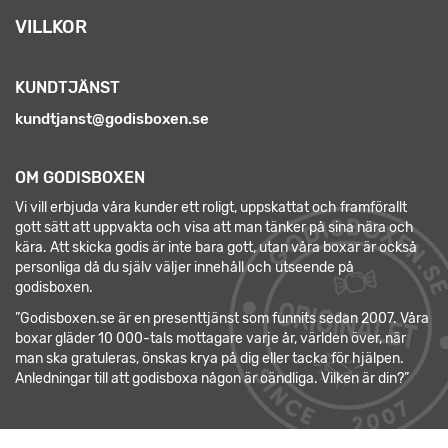
VILLKOR
KUNDTJÄNST
kundtjanst@godisboxen.se
OM GODISBOXEN
Vi vill erbjuda våra kunder ett roligt, uppskattat och framförallt
gott sätt att uppvakta och visa att man tänker på sina nära och
kära. Att skicka godis är inte bara gott, utan våra boxar är också
personliga då du själv väljer innehåll och utseende på
godisboxen.
”Godisboxen.se är en presenttjänst som funnits sedan 2007. Våra
boxar gläder 10 000-tals mottagare varje år, världen över, när
man ska gratuleras, önskas krya på dig eller tacka för hjälpen.
Anledningar till att godisboxa någon är oändliga. Vilken är din?”