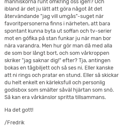
människorna runt omkring oss igen? Och
ibland är det ju lätt att göra något åt det
återvändande "jag vill umgås"-suget när
favoritpersonerna finns i närheten, att bara
spontant kunna byta ut soffan och tv-serier
mot en gófika på stan funkar ju när man bor
nära varandra. Men hur gör man då med alla
de som bor långt bort, och som vårkroppen
skriker "jag saknar dig!" efter? Tja, antingen
bokas en tågbiljett och så ses ni. Eller kanske
att ni rings och pratar en stund. Eller så skickar
du helt enkelt en kärleksfull och personlig
godisbox som smälter såväl hjärtan som snö.
Så kan era vårkänslor spritta tillsammans.
Ha det gott!
/Fredrik