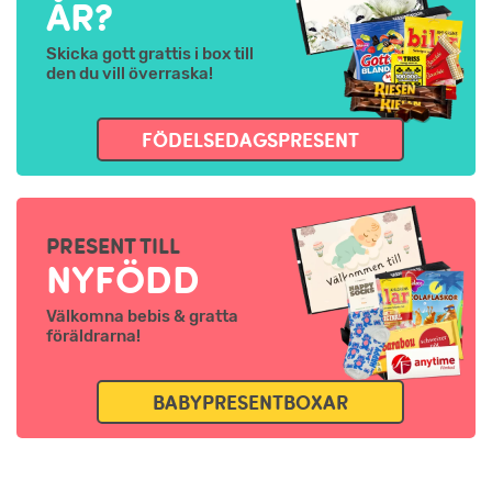
ÅR?
Skicka gott grattis i box till
den du vill överraska!
FÖDELSEDAGSPRESENT
PRESENT TILL
NYFÖDD
Välkomna bebis & gratta
föräldrarna!
BABYPRESENTBOXAR