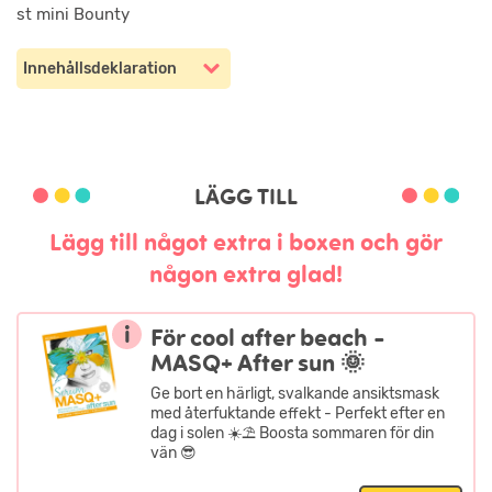
st mini Bounty
Innehållsdeklaration
LÄGG TILL
Lägg till något extra i boxen och gör
någon extra glad!
i
För cool after beach -
MASQ+ After sun 🌞
Ge bort en härligt, svalkande ansiktsmask
med återfuktande effekt - Perfekt efter en
dag i solen ☀️⛱️ Boosta sommaren för din
vän 😎