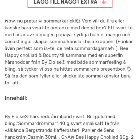
LÄGG TILL NÅGOT EXTRA
Wow, nu pratar vi sommarkärlek!💞 Vem vill du fira eller
kanske bara visa lite omtanke med denna box? Ett svart te
med bitar av solmogen papaya, syrliga hallon, mango och
cocosflingor skapar sommarkänsla i hela kroppen! (Funkar
även perfekt som is-te, de heta sommardagarna👍 ), Bee
Happy choklad & Bounty tillsammans med en superfin
hårsnoddar från By Eloise® med både sommarfeeling &
bling, så tycker vi oss ha hittat sommarens presentbox.👌
Så fira den som fyller eller skicka lite sommarkänslor bara
för att...
Innehåll:
By Eloise® hårsnodd/armband svart; Bi i guld med
bling,“Sommardrömmar” 40 g svart smaksatt te från
välkända Bergstrands Kafferosteri, Panier de Sens
handkräm Jasmin 30ml, , GNAW Bee Happy Choklad 80g, 2