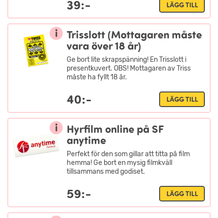
39:-
LÄGG TILL
i
Trisslott (Mottagaren måste
vara över 18 år)
Ge bort lite skrapspänning! En Trisslott i
presentkuvert. OBS! Mottagaren av Triss
måste ha fyllt 18 år.
40:-
LÄGG TILL
i
Hyrfilm online på SF
anytime
Perfekt för den som gillar att titta på film
hemma! Ge bort en mysig filmkväll
tillsammans med godiset.
59:-
LÄGG TILL