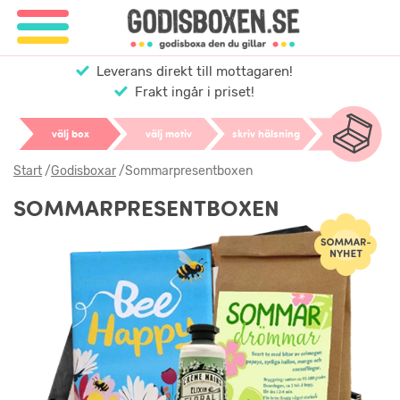
Leverans direkt till mottagaren!
Frakt ingår i priset!
välj box
välj motiv
skriv hälsning
Start
/
Godisboxar
/
Sommarpresentboxen
SOMMARPRESENTBOXEN