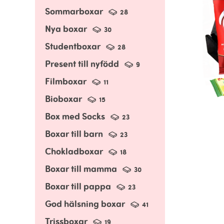
Sommarboxar
28
Nya boxar
30
Studentboxar
28
Present till nyfödd
9
Filmboxar
11
Bioboxar
15
Box med Socks
23
Boxar till barn
23
Chokladboxar
18
Boxar till mamma
30
Boxar till pappa
23
God hälsning boxar
41
Trissboxar
19