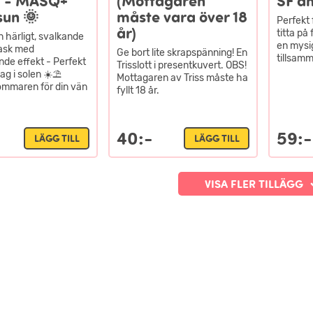
 - MASQ+
(Mottagaren
SF a
sun 🌞
måste vara över 18
Perfekt 
år)
titta på
n härligt, svalkande
en mysig
ask med
Ge bort lite skrapspänning! En
tillsam
nde effekt - Perfekt
Trisslott i presentkuvert. OBS!
ag i solen ☀️⛱️
Mottagaren av Triss måste ha
ommaren för din vän
fyllt 18 år.
40:-
59:-
LÄGG TILL
LÄGG TILL
VISA FLER TILLÄGG