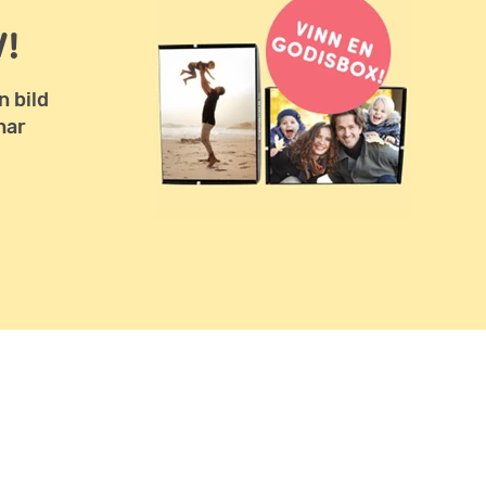
!
n bild
har