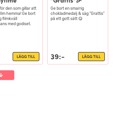
nytime
"Grattis"🎉
för den som gillar att
Ge bort en smarrig
 film hemma! Ge bort
chokladmedalj & säg ”Grattis"
 filmkväll
på ett gott sätt 😋
mans med godiset.
39:-
LÄGG TILL
LÄGG TILL