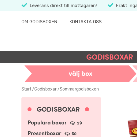
Leverans direkt till mottagaren!
Frakt ingå
OM GODISBOXEN
KONTAKTA OSS
GODISBOXAR
välj box
Start
/
Godisboxar
/
Sommargodisboxen
GODISBOXAR
Populära boxar
29
Presentboxar
60