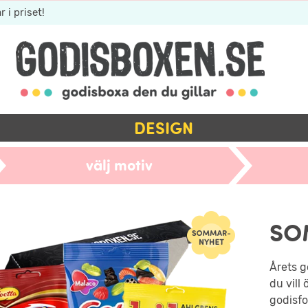
r i priset!
DESIGN
välj motiv
SO
Årets g
du vill
godisfo