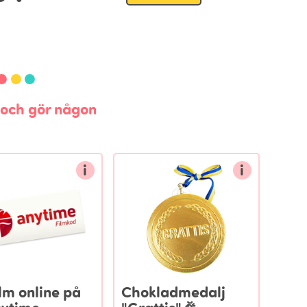
n och gör någon
i
i
lm online på
Chokladmedalj