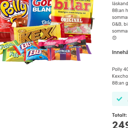
läskand
88:an h
sommar
G&B, bi
sommard
😍
Innehå
Polly 4
Kexchok
88:an g
Totalt:
24