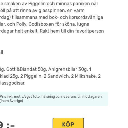
e smaken av Piggelin och minnas paniken när
öll på att rinna av glasspinnen, en varm
dag) tillsammans med bok- och korsordsvänliga
lar, och Polly. Godisboxen för sköna, lugna
agar helt enkelt. Rakt hem till din favoritperson
ll
0g, Gott &Blandat 50g, Ahlgrensbilar 30g, 1
lad 25g, 2 Piggelin, 2 Sandwich, 2 Milkshake, 2
lassgodisar.
Pris inkl. motiv/eget foto, hälsning och leverans till mottagaren
(inom Sverige)
9
:-
KÖP