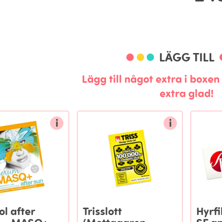
LÄGG TILL
Lägg till något extra i boxe
extra glad!
i
i
ol after
Trisslott
Hyrfi