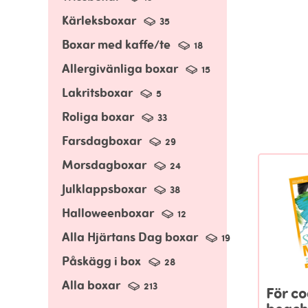
Kärleksboxar
35
Boxar med kaffe/te
18
Allergivänliga boxar
15
Lakritsboxar
5
Roliga boxar
33
Farsdagboxar
29
Morsdagboxar
24
Julklappsboxar
38
Halloweenboxar
12
Alla Hjärtans Dag boxar
19
Påskägg i box
28
Alla boxar
213
För co