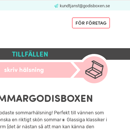
kundtjanst@godisboxen.se
FÖR FÖRETAG
TILLFÄLLEN
skriv hälsning
MMARGODISBOXEN
odaste sommarhälsning! Perfekt till vännen som
 önska en riktigt skön sommar☀️ Glassiga klassiker i
rm (det är nästan så att man kan känna den