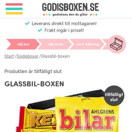
Leverans direkt till mottagaren!
Frakt ingår i priset!
välj box
välj motiv
skriv hälsning
Start
/
Godisboxar
/
Glassbil-boxen
Produkten är tillfälligt slut
GLASSBIL-BOXEN