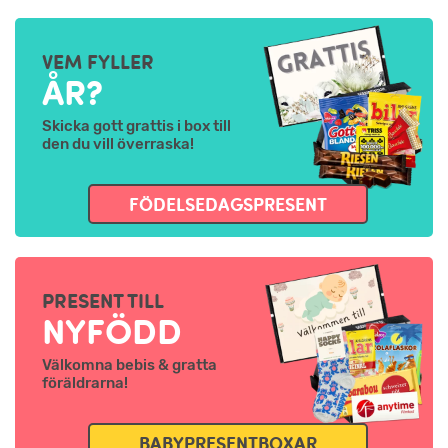
VEM FYLLER
ÅR?
Skicka gott grattis i box till
den du vill överraska!
FÖDELSEDAGSPRESENT
PRESENT TILL
NYFÖDD
Välkomna bebis & gratta
föräldrarna!
BABYPRESENTBOXAR