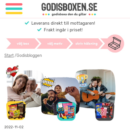
Leverans direkt till mottagaren!
Frakt ingår i priset!
välj box
välj motiv
skriv hälsning
Start
/
Godisbloggen
2022-11-02