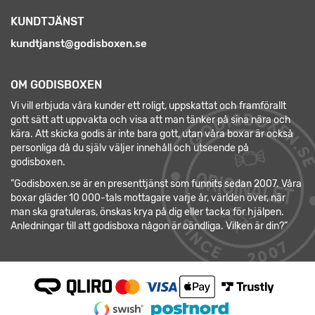
KUNDTJÄNST
kundtjanst@godisboxen.se
OM GODISBOXEN
Vi vill erbjuda våra kunder ett roligt, uppskattat och framförallt
gott sätt att uppvakta och visa att man tänker på sina nära och
kära. Att skicka godis är inte bara gott, utan våra boxar är också
personliga då du själv väljer innehåll och utseende på
godisboxen.
”Godisboxen.se är en presenttjänst som funnits sedan 2007. Våra
boxar gläder 10 000-tals mottagare varje år, världen över, när
man ska gratuleras, önskas krya på dig eller tacka för hjälpen.
Anledningar till att godisboxa någon är oändliga. Vilken är din?”