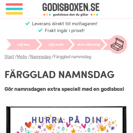
Leverans direkt till mottagaren!
Frakt ingår i priset!
välj box
välj motiv
skriv hälsning
Start
/
Motiv
/
Namnsdag
/
Färgglad namnsdag
FÄRGGLAD NAMNSDAG
Gör namnsdagen extra speciell med en godisbox!