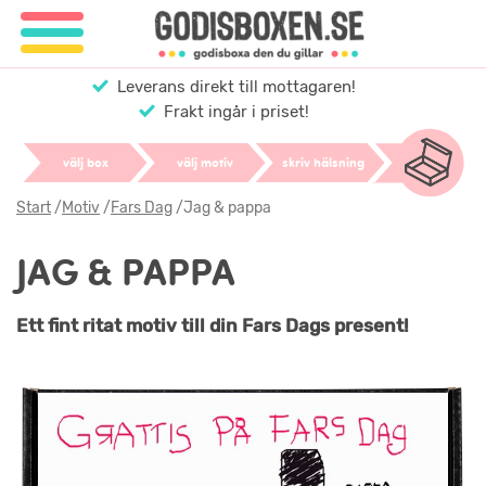
Leverans direkt till mottagaren!
Frakt ingår i priset!
välj box
välj motiv
skriv hälsning
Start
/
Motiv
/
Fars Dag
/
Jag & pappa
JAG & PAPPA
Ett fint ritat motiv till din Fars Dags present!