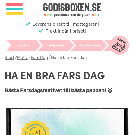
Leverans direkt till mottagaren!
Frakt ingår i priset!
välj box
välj motiv
skriv hälsning
Start
/
Motiv
/
Fars Dag
/
Ha en bra Fars dag
HA EN BRA FARS DAG
Bästa Farsdagsmotivet till bästa pappan! 🥇