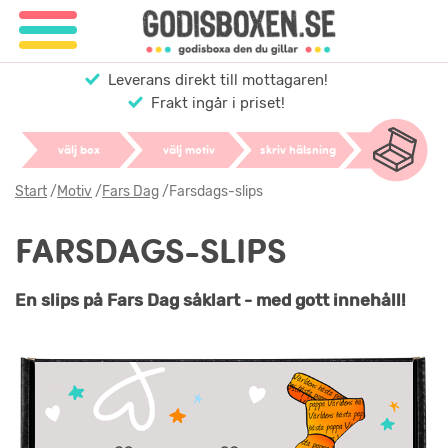
Leverans direkt till mottagaren!
Frakt ingår i priset!
välj box
välj motiv
skriv hälsning
Start
/
Motiv
/
Fars Dag
/
Farsdags-slips
FARSDAGS-SLIPS
En slips på Fars Dag såklart - med gott innehåll!