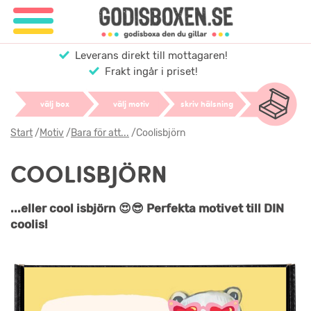
Leverans direkt till mottagaren!
Frakt ingår i priset!
välj box
välj motiv
skriv hälsning
Start
/
Motiv
/
Bara för att...
/
Coolisbjörn
COOLISBJÖRN
...eller cool isbjörn 😍😎 Perfekta motivet till DIN
coolis!