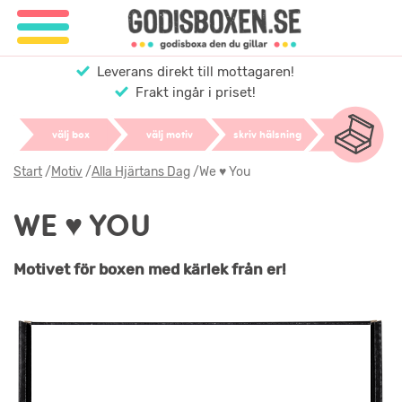
Leverans direkt till mottagaren!
Frakt ingår i priset!
välj box
välj motiv
skriv hälsning
Start
/
Motiv
/
Alla Hjärtans Dag
/
We ♥ You
WE ♥ YOU
Motivet för boxen med kärlek från er!